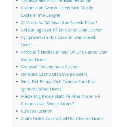
Tekniska Hinder Och Bankid-beroende
Casino Utan Svensk Licens Med Trustly
Existerar Inte Längre!
Är Vinsterna Rättvisa Utan Svensk Tillsyn?
Betalar Jag Skatt På Ett Casino Utan Licens?
Kyc-processen Hos Casinon Utan Svensk
Licens
Fördelar å Nackdelar Med On Line Casino Utan
Svensk Licens
Bonusar” “hos Anjouan Casinon
Nordiska Casino Utan Svensk Licens
Finns Det Pengar Och Casinon Som Rakt
Igenom Saknar Licens?
Måste Mig Betala Skatt På Mina Vinster På
Casinon Utan Svensk Licens?
Curacao Casinon
Andra Online Casino Spel Utan Svensk Licens