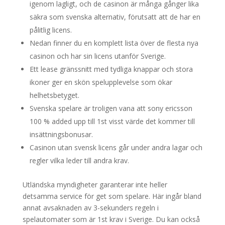
igenom lagligt, och de casinon är många gånger lika
säkra som svenska alternativ, förutsatt att de har en
pålitlig licens.
Nedan finner du en komplett lista över de flesta nya
casinon och har sin licens utanför Sverige.
Ett lease gränssnitt med tydliga knappar och stora
ikoner ger en skön spelupplevelse som ökar
helhetsbetyget.
Svenska spelare är troligen vana att sony ericsson
100 % added upp till 1st visst värde det kommer till
insättningsbonusar.
Casinon utan svensk licens går under andra lagar och
regler vilka leder till andra krav.
Utländska myndigheter garanterar inte heller
detsamma service för get som spelare. Här ingår bland
annat avsaknaden av 3-sekunders regeln i
spelautomater som är 1st krav i Sverige. Du kan också