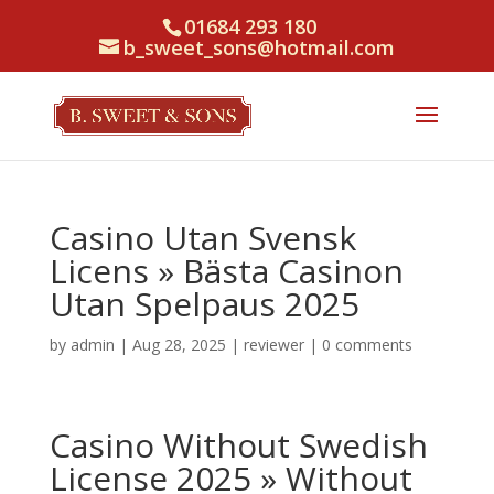
01684 293 180
b_sweet_sons@hotmail.com
Casino Utan Svensk
Licens » Bästa Casinon
Utan Spelpaus 2025
by
admin
|
Aug 28, 2025
|
reviewer
|
0 comments
Casino Without Swedish
License 2025 » Without