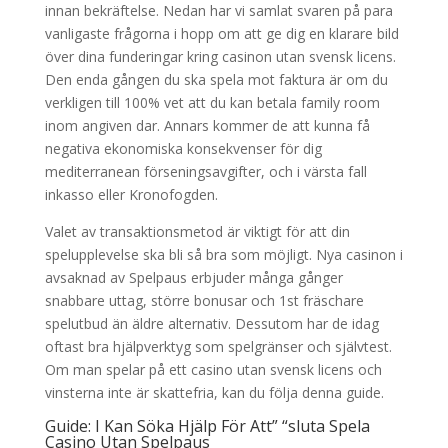
innan bekräftelse. Nedan har vi samlat svaren på para
vanligaste frågorna i hopp om att ge dig en klarare bild
över dina funderingar kring casinon utan svensk licens.
Den enda gången du ska spela mot faktura är om du
verkligen till 100% vet att du kan betala family room
inom angiven dar. Annars kommer de att kunna få
negativa ekonomiska konsekvenser för dig
mediterranean förseningsavgifter, och i värsta fall
inkasso eller Kronofogden.
Valet av transaktionsmetod är viktigt för att din
spelupplevelse ska bli så bra som möjligt. Nya casinon i
avsaknad av Spelpaus erbjuder många gånger
snabbare uttag, större bonusar och 1st fräschare
spelutbud än äldre alternativ. Dessutom har de idag
oftast bra hjälpverktyg som spelgränser och självtest.
Om man spelar på ett casino utan svensk licens och
vinsterna inte är skattefria, kan du följa denna guide.
Guide: I Kan Söka Hjälp För Att” “sluta Spela
Casino Utan Spelpaus