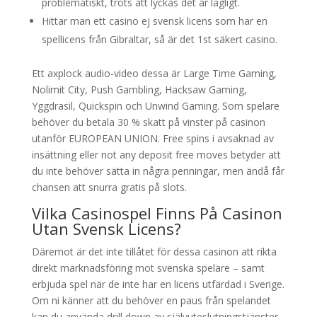
problematiskt, trots att lyckas det är lagligt.
Hittar man ett casino ej svensk licens som har en
spellicens från Gibraltar, så är det 1st säkert casino.
Ett axplock audio-video dessa är Large Time Gaming,
Nolimit City, Push Gambling, Hacksaw Gaming,
Yggdrasil, Quickspin och Unwind Gaming. Som spelare
behöver du betala 30 % skatt på vinster på casinon
utanför EUROPEAN UNION. Free spins i avsaknad av
insättning eller not any deposit free moves betyder att
du inte behöver sätta in några penningar, men ändå får
chansen att snurra gratis på slots.
Vilka Casinospel Finns På Casinon
Utan Svensk Licens?
Däremot är det inte tillåtet för dessa casinon att rikta
direkt marknadsföring mot svenska spelare – samt
erbjuda spel när de inte har en licens utfärdad i Sverige.
Om ni känner att du behöver en paus från spelandet
kan du använda drill down av självuteslutningstjänster