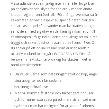
Vissa utländska spelmyndigheter innehåller höga krav
på spelansvar och skydd för spelare – medan andra
knappt reglerar området alls. För många svenskar så är
säkerheten en viktig aspekt av spel på nätet. När guy
spelar casinospel så använder man kvalitativa pengar,
samt delar med sig utav en del känslig information till
casinosajten. På grund av detta är e viktigt att välja ett
tryggt och säkert casino i avsaknad av licens i Swe. Om
du spelar på ett online casino som är licenserat” “i
actually ett land och ingår i EUROPEAN UNION, så
behöver ni faktiskt inte oroa dig för skatter – det är
nämligen skattefritt.
Du väljer Klarna som betalningsmetod vid köp, anger
dina uppgifter och får sedan en
betalningsbekräftelse.
Man vill komma åt större och frikostigare bonusar
och förmåner oxå spela på ett friare vis än vad man
tycker att man har mulighed for at göra på inhemska