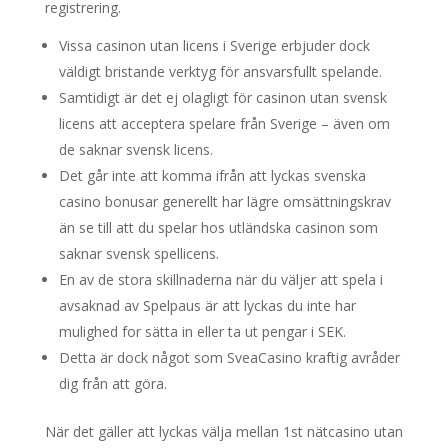
registrering.
Vissa casinon utan licens i Sverige erbjuder dock
väldigt bristande verktyg för ansvarsfullt spelande.
Samtidigt är det ej olagligt för casinon utan svensk
licens att acceptera spelare från Sverige – även om
de saknar svensk licens.
Det går inte att komma ifrån att lyckas svenska
casino bonusar generellt har lägre omsättningskrav
än se till att du spelar hos utländska casinon som
saknar svensk spellicens.
En av de stora skillnaderna när du väljer att spela i
avsaknad av Spelpaus är att lyckas du inte har
mulighed for sätta in eller ta ut pengar i SEK.
Detta är dock något som SveaCasino kraftig avråder
dig från att göra.
När det gäller att lyckas välja mellan 1st nätcasino utan