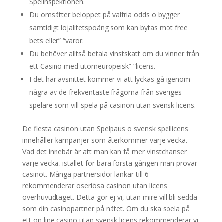
Spelinspektionen.
Du omsätter beloppet på valfria odds o bygger
samtidigt lojalitetspoäng som kan bytas mot free
bets eller” “varor.
Du behöver alltså betala vinstskatt om du vinner från
ett Casino med utomeuropeisk” “licens.
I det här avsnittet kommer vi att lyckas gå igenom
några av de frekventaste frågorna från sveriges
spelare som vill spela på casinon utan svensk licens.
De flesta casinon utan Spelpaus o svensk spellicens
innehåller kampanjer som återkommer varje vecka.
Vad det innebär är att man kan få mer vinstchanser
varje vecka, istället för bara första gången man provar
casinot. Många partnersidor länkar till 6
rekommenderar oseriösa casinon utan licens
överhuvudtaget. Detta gör ej vi, utan mire vill bli sedda
som din casinopartner på nätet. Om du ska spela på
ett on line casino utan svensk licens rekommenderar vi