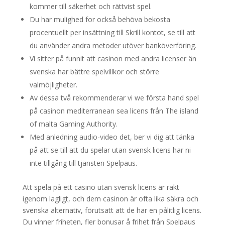
kommer till säkerhet och rättvist spel.
Du har mulighed for också behöva bekosta
procentuellt per insättning till Skrill kontot, se till att
du använder andra metoder utöver banköverföring.
Vi sitter på funnit att casinon med andra licenser än
svenska har bättre spelvillkor och större
valmöjligheter.
Av dessa två rekommenderar vi we första hand spel
på casinon mediterranean sea licens från The island
of malta Gaming Authority.
Med anledning audio-video det, ber vi dig att tänka
på att se till att du spelar utan svensk licens har ni
inte tillgång till tjänsten Spelpaus.
Att spela på ett casino utan svensk licens är rakt
igenom lagligt, och dem casinon är ofta lika säkra och
svenska alternativ, förutsatt att de har en pålitlig licens.
Du vinner friheten, fler bonusar å frihet från Spelpaus