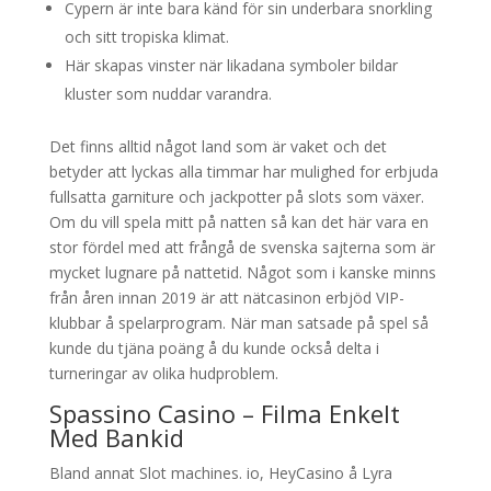
Cypern är inte bara känd för sin underbara snorkling
och sitt tropiska klimat.
Här skapas vinster när likadana symboler bildar
kluster som nuddar varandra.
Det finns alltid något land som är vaket och det
betyder att lyckas alla timmar har mulighed for erbjuda
fullsatta garniture och jackpotter på slots som växer.
Om du vill spela mitt på natten så kan det här vara en
stor fördel med att frångå de svenska sajterna som är
mycket lugnare på nattetid. Något som i kanske minns
från åren innan 2019 är att nätcasinon erbjöd VIP-
klubbar å spelarprogram. När man satsade på spel så
kunde du tjäna poäng å du kunde också delta i
turneringar av olika hudproblem.
Spassino Casino – Filma Enkelt
Med Bankid
Bland annat Slot machines. io, HeyCasino å Lyra