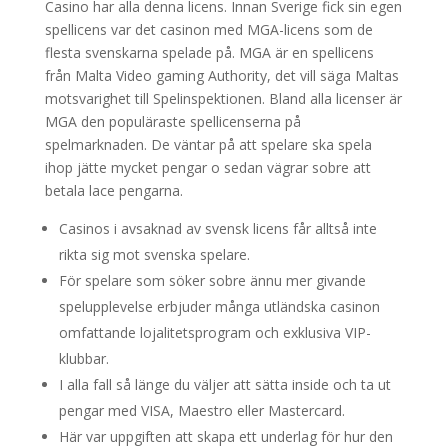
Casino har alla denna licens. Innan Sverige fick sin egen
spellicens var det casinon med MGA-licens som de
flesta svenskarna spelade på. MGA är en spellicens
från Malta Video gaming Authority, det vill säga Maltas
motsvarighet till Spelinspektionen. Bland alla licenser är
MGA den populäraste spellicenserna på
spelmarknaden. De väntar på att spelare ska spela
ihop jätte mycket pengar o sedan vägrar sobre att
betala lace pengarna.
Casinos i avsaknad av svensk licens får alltså inte
rikta sig mot svenska spelare.
För spelare som söker sobre ännu mer givande
spelupplevelse erbjuder många utländska casinon
omfattande lojalitetsprogram och exklusiva VIP-
klubbar.
I alla fall så länge du väljer att sätta inside och ta ut
pengar med VISA, Maestro eller Mastercard.
Här var uppgiften att skapa ett underlag för hur den